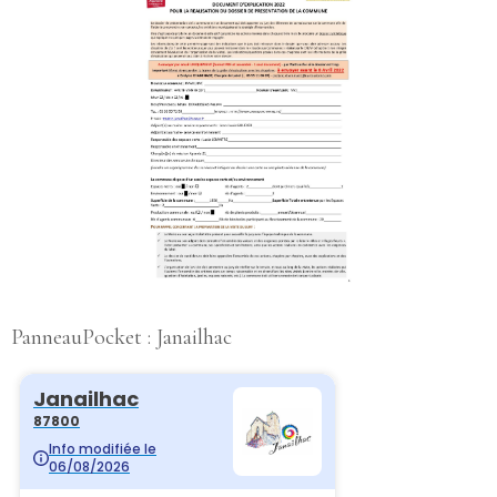
PanneauPocket : Janailhac