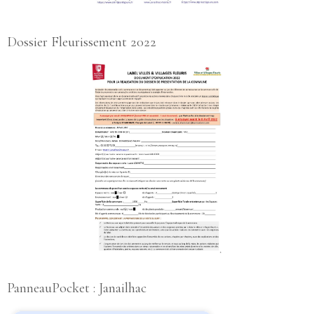
Dossier Fleurissement 2022
PanneauPocket : Janailhac